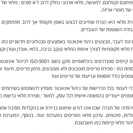
הפריטים, סימונם וקטלוגם. למע
של חומרי אריזה.
ת מלאי היא הכרח שחייבים לבצעו באופן תקופתי אך לרוב מתחמקים מ
ודה השוטפת של העובדים.
ניגוד לעבר, מבצעים ניהול אינוונטר באמצעים טכנולוגיים חדשניים כמו מ
 מלאי תקופתיות לצורך אימות המלאי (עקב גניבה, בלאי, אובדן ועוד) וקב
ום קיימים סטנדרטים בינלאומיים ותקן בשם
ISO-9001
לניהול אינוונט
פות כמו : ספירת פריטים מוטבעים ולא מוטבעים, סימון פריטים, תיעוד ו
וטפים כולל תוספות וגריעות של פריטים ועוד
י לעמוד בכל הדרישות של ניהול אינוונטר מומלץ להשתמש בשירותים של
ומחים ייעודיים בהתאמה אישית לכל עסק. למשל : ספירת מלאי ברשות מק
רותיה של חברה שכזו אינו דורש שימוש בניירת או בהקלדות מסיבה אחת 
"ות, סיכומים, עדכון מלאי הפריטים במערכת ועוד. בנוסף,
המערכת ה
יהול מלאי קיימות כמו חשבשבת.