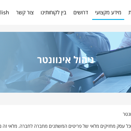
fman.co.il/%D7%A0%D7%99%D7%94%D7%95%D7%9C-%D7
ת
מידע מקצועי
דרושים
בין לקוחותינו
צור קשר
lish
ניהול אינוונטר
ונטר
כל עסק מחזיקים מלאי של פריטים המשתנים מחברה לחברה. מלאי זה נקרא