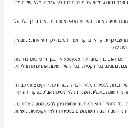
שה, מלאי ארגוני נחלק לרוב ל-4 סוגים : מלאי של תוצרת גמורה, מלאי של מוצרים בתהליך עבודה, מלאי של חומרי
מנו מסיבה אחת : ספירות מלאי תקופתיות באות בדרך כלל על
חשבי כף יד, קוראי בר קוד ועוד. הסיבה לכך היא אחת : כיום אין
יעת ערכו.
ר. עם זאת, כמו בחברת
xpay.co.il
אין בכך די כי כיום נדרשות
הכנת נתונים, בניית קטלוג, בנייה של רשימת אתרים או מחלקות,
 חברות לספירות מלאי. חברה שכזו יודעת להקים צוותי עבודה
ומית שונה בתכלית השנוי ממלאי מסיכות אב"כ בפיקוד העורף.
: כל התהליך הוא ממוחשב ובסופו ניתן לבצע מגוון פעולות כמו
ממוחשבת
שבה משתמשים בספירות מלאי תקופתיות נושקות