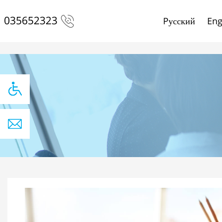
035652323
Pусский
Eng