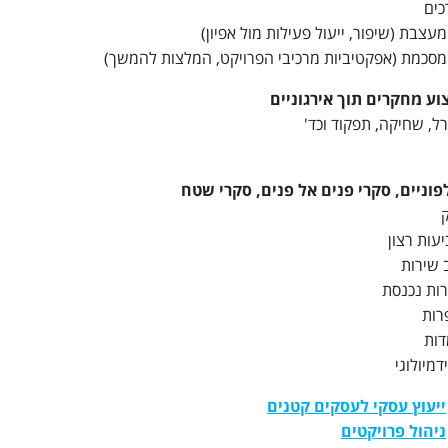
כים
צבת (שיפור, ייעול פעילות מול אפיון)
סכמת (אפקטיביות מרכיבי הפרויקט, המלצות להמשך)
צוע מחקרים תוך אירגוניים
ל, שחיקה, תפקוד וכד'
וניים, סקרי פנים אל פנים, סקרי שטח
עות רצון
 שירות
רות נכנסת
רות
דות
מיולוגי
ייעוץ עסקי לעסקים קטנים
ניהול פרויקטים